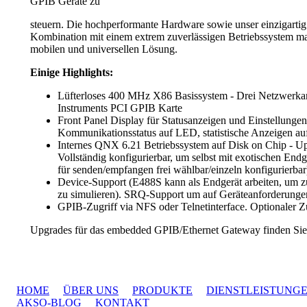
GPIB Geräte zu
steuern. Die hochperformante Hardware sowie unser einzigartig
Kombination mit einem extrem zuverlässigen Betriebssystem m
mobilen und universellen Lösung.
Einige Highlights:
Lüfterloses 400 MHz X86 Basissystem - Drei Netzwerkans
Instruments PCI GPIB Karte
Front Panel Display für Statusanzeigen und Einstellungen
Kommunikationsstatus auf LED, statistische Anzeigen a
Internes QNX 6.21 Betriebssystem auf Disk on Chip - U
Vollständig konfigurierbar, um selbst mit exotischen E
für senden/empfangen frei wählbar/einzeln konfigurierbar
Device-Support (E488S kann als Endgerät arbeiten, um z
zu simulieren). SRQ-Support um auf Geräteanforderungen
GPIB-Zugriff via NFS oder Telnetinterface. Optionaler
Upgrades für das embedded GPIB/Ethernet Gateway finden Sie
HOME
ÜBER UNS
PRODUKTE
DIENSTLEISTUNG
AKSO-BLOG
KONTAKT