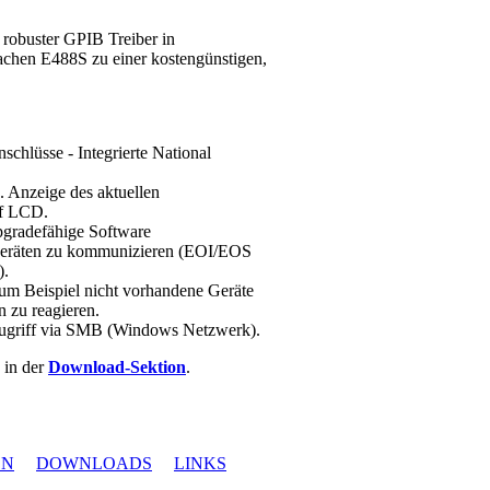
 robuster GPIB Treiber in
achen E488S zu einer kostengünstigen,
chlüsse - Integrierte National
. Anzeige des aktuellen
uf LCD.
pgradefähige Software
ndgeräten zu kommunizieren (EOI/EOS
).
um Beispiel nicht vorhandene Geräte
 zu reagieren.
 Zugriff via SMB (Windows Netzwerk).
 in der
Download-Sektion
.
EN
DOWNLOADS
LINKS