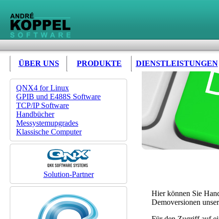
ÜBER UNS
PRODUKTE
DIENSTLEISTUNGEN
QNX4 for Linux
GPIB und E488S Software
TCP/IP Software
Handbücher
Messystemupgrades
Klassische Computer
Solution-Partner
Hier können Sie Han
Demoversionen unsere
Für den Zugriff auf ei