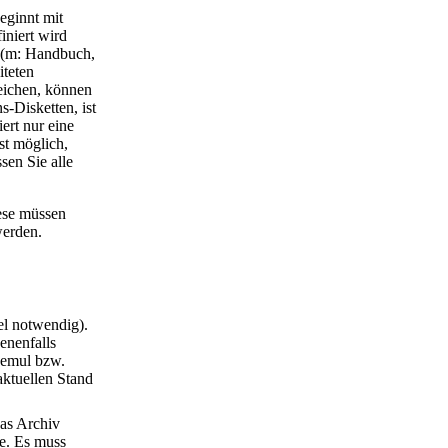
eginnt mit
iniert wird
n (m: Handbuch,
iteten
leichen, können
-Disketten, ist
ert nur eine
st möglich,
sen Sie alle
ese müssen
werden.
el notwendig).
enenfalls
 emul bzw.
ktuellen Stand
as Archiv
e. Es muss