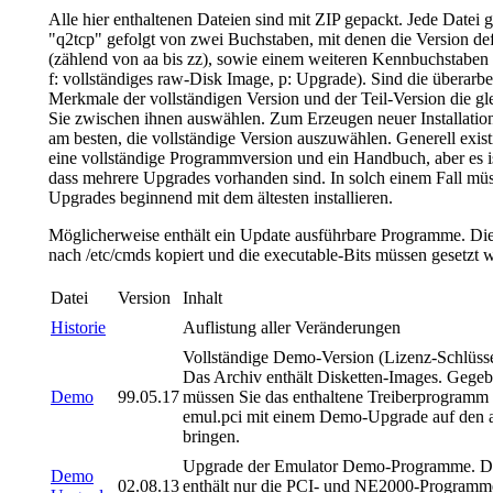
Alle hier enthaltenen Dateien sind mit ZIP gepackt. Jede Datei g
"q2tcp" gefolgt von zwei Buchstaben, mit denen die Version def
(zählend von aa bis zz), sowie einem weiteren Kennbuchstabe
f: vollständiges raw-Disk Image, p: Upgrade). Sind die überarbe
Merkmale der vollständigen Version und der Teil-Version die g
Sie zwischen ihnen auswählen. Zum Erzeugen neuer Installations
am besten, die vollständige Version auszuwählen. Generell existi
eine vollständige Programmversion und ein Handbuch, aber es i
dass mehrere Upgrades vorhanden sind. In solch einem Fall müs
Upgrades beginnend mit dem ältesten installieren.
Möglicherweise enthält ein Update ausführbare Programme. Di
nach /etc/cmds kopiert und die executable-Bits müssen gesetzt 
Datei
Version
Inhalt
Historie
Auflistung aller Veränderungen
Vollständige Demo-Version (Lizenz-Schlüss
Das Archiv enthält Disketten-Images. Gegeb
Demo
99.05.17
müssen Sie das enthaltene Treiberprogramm
emul.pci mit einem Demo-Upgrade auf den a
bringen.
Upgrade der Emulator Demo-Programme. D
Demo
02.08.13
enthält nur die PCI- und NE2000-Programm