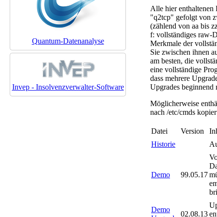
Alle hier enthaltenen
"q2tcp" gefolgt von z
(zählend von aa bis 
f: vollständiges raw-
Quantum-Datenanalyse
Merkmale der vollstän
Sie zwischen ihnen au
am besten, die vollst
eine vollständige Pro
dass mehrere Upgrades
Upgrades beginnend mi
Invep - Insolvenzverwalter-Software
Möglicherweise enthä
nach /etc/cmds kopier
Datei
Version
In
Historie
Au
Vo
Da
Demo
99.05.17
mü
em
br
Up
Demo
02.08.13
en