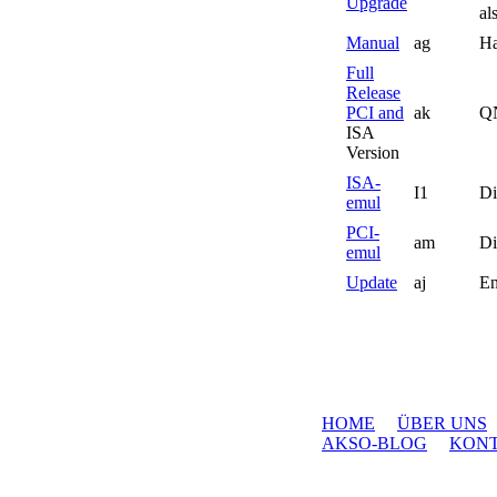
Upgrade
al
Manual
ag
Ha
Full
Release
PCI and
ak
QN
ISA
Version
ISA-
I1
Di
emul
PCI-
am
Di
emul
Update
aj
En
HOME
ÜBER UNS
AKSO-BLOG
KON