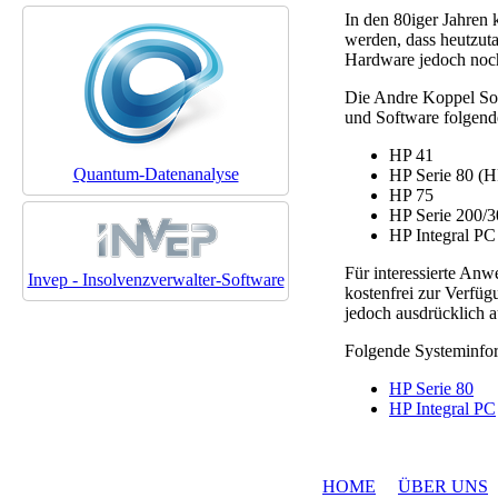
In den 80iger Jahren
werden, dass heutzuta
Hardware jedoch noch 
Die Andre Koppel Sof
und Software folgen
HP 41
Quantum-Datenanalyse
HP Serie 80 (H
HP 75
HP Serie 200/
HP Integral PC
Für interessierte Anw
Invep - Insolvenzverwalter-Software
kostenfrei zur Verfü
jedoch ausdrücklich a
Folgende Systeminfor
HP Serie 80
HP Integral PC
HOME
ÜBER UNS