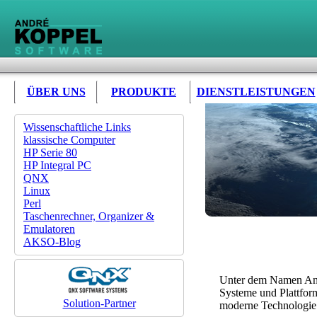
ÜBER UNS
PRODUKTE
DIENSTLEISTUNGEN
Wissenschaftliche Links
klassische Computer
HP Serie 80
HP Integral PC
QNX
Linux
Perl
Taschenrechner, Organizer &
Emulatoren
AKSO-Blog
Unter dem Namen Andr
Systeme und Plattform
Solution-Partner
moderne Technologie i