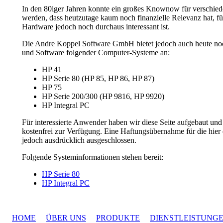
In den 80iger Jahren konnte ein großes Knownow für verschie
werden, dass heutzutage kaum noch finanzielle Relevanz hat, für
Hardware jedoch noch durchaus interessant ist.
Die Andre Koppel Software GmbH bietet jedoch auch heute no
und Software folgender Computer-Systeme an:
HP 41
HP Serie 80 (HP 85, HP 86, HP 87)
HP 75
HP Serie 200/300 (HP 9816, HP 9920)
HP Integral PC
Für interessierte Anwender haben wir diese Seite aufgebaut und
kostenfrei zur Verfügung. Eine Haftungsübernahme für die hier
jedoch ausdrücklich ausgeschlossen.
Folgende Systeminformationen stehen bereit:
HP Serie 80
HP Integral PC
HOME
ÜBER UNS
PRODUKTE
DIENSTLEISTUNG