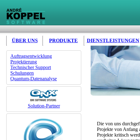
ÜBER UNS
PRODUKTE
DIENSTLEISTUNGEN
Auftragsentwicklung
Projektierung
Technischer Support
Schulungen
Quantum-Datenanalyse
Solution-Partner
Die von uns durchgefü
Projekte von Anfang a
Projekte kritisch we