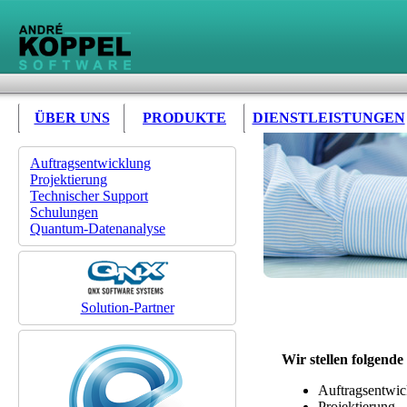
ÜBER UNS
PRODUKTE
DIENSTLEISTUNGEN
Auftragsentwicklung
Projektierung
Technischer Support
Schulungen
Quantum-Datenanalyse
Solution-Partner
Wir stellen folgende
Auftragsentwic
Projektierung